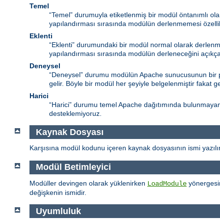
Temel
“Temel” durumuyla etiketlenmiş bir modül öntanımlı ol
yapılandırması sırasında modülün derlenmemesi özelli
Eklenti
“Eklenti” durumundaki bir modül normal olarak derlenm
yapılandırması sırasında modülün derleneceğini açıkça 
Deneysel
“Deneysel” durumu modülün Apache sunucusunun bir par
gelir. Böyle bir modül her şeyiyle belgelenmiştir fakat g
Harici
“Harici” durumu temel Apache dağıtımında bulunmayan (“ü
desteklemiyoruz.
Kaynak Dosyası
Karşısına modül kodunu içeren kaynak dosyasının ismi yazılır
Modül Betimleyici
Modüller devingen olarak yüklenirken
yönergesin
LoadModule
değişkenin ismidir.
Uyumluluk