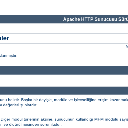
Apache HTTP Sunucusu Sürü
mler
M
klanmıştır.
 belirtir. Başka bir deyişle, modüle ve işlevselliğine erişim kazanma
sı değerleri şunlardır:
. Diğer modül türlerinin aksine, sunucunun kullandığı MPM modülü sayı
an ve öldürülmesinden sorumludur.