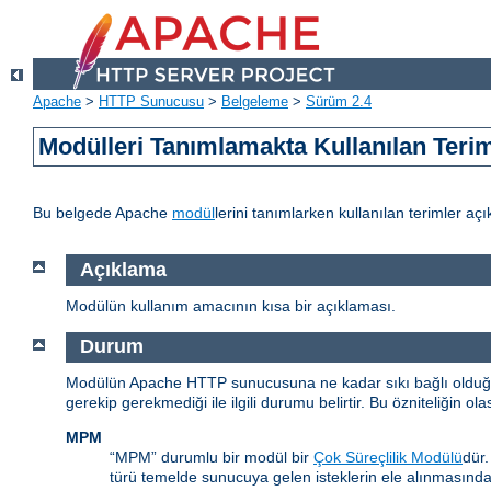
Apache
>
HTTP Sunucusu
>
Belgeleme
>
Sürüm 2.4
Modülleri Tanımlamakta Kullanılan Teri
Bu belgede Apache
modül
lerini tanımlarken kullanılan terimler açı
Açıklama
Modülün kullanım amacının kısa bir açıklaması.
Durum
Modülün Apache HTTP sunucusuna ne kadar sıkı bağlı olduğunu
gerekip gerekmediği ile ilgili durumu belirtir. Bu özniteliğin ola
MPM
“MPM” durumlu bir modül bir
Çok Süreçlilik Modülü
dür
türü temelde sunucuya gelen isteklerin ele alınmasınd