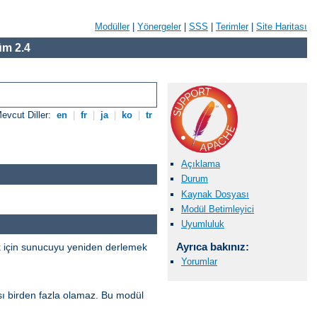
Modüller
|
Yönergeler
|
SSS
|
Terimler
|
Site Haritası
m 2.4
evcut Diller:
en
|
fr
|
ja
|
ko
|
tr
Açıklama
Durum
Kaynak Dosyası
Modül Betimleyici
Uyumluluk
Ayrıca bakınız:
k için sunucuyu yeniden derlemek
Yorumlar
sı birden fazla olamaz. Bu modül