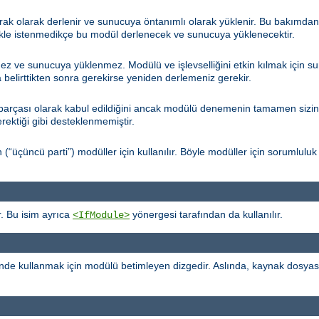
arak olarak derlenir ve sunucuya öntanımlı olarak yüklenir. Bu bakımda
kle istenmedikçe bu modül derlenecek ve sunucuya yüklenecektir.
ez ve sunucuya yüklenmez. Modülü ve işlevselliğini etkin kılmak için 
belirttikten sonra gerekirse yeniden derlemeniz gerekir.
çası olarak kabul edildiğini ancak modülü denemenin tamamen sizin ins
erektiği gibi desteklenmemiştir.
çüncü parti”) modüller için kullanılır. Böyle modüller için sorumluluk 
. Bu isim ayrıca
yönergesi tarafından da kullanılır.
<IfModule>
de kullanmak için modülü betimleyen dizgedir. Aslında, kaynak dosya