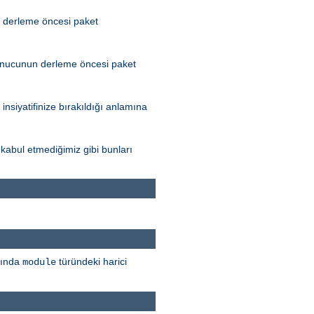
n derleme öncesi paket
sunucunun derleme öncesi paket
iyatifinize bırakıldığı anlamına
kabul etmediğimiz gibi bunları
sında
türündeki harici
module